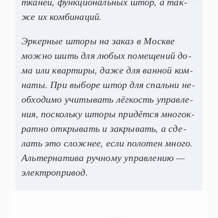
тка­ней, фун­кци­ональ­ных штор, а так­
же их ком­би­наций.
Эр­керные што­ры на за­каз в Мос­кве
мож­но шить для лю­бых по­меще­ний до­
ма или квар­ти­ры, да­же для ван­ной ком­
на­ты. При вы­боре штор для спаль­ни не­
об­хо­димо учи­тывать лёг­кость уп­равле­
ния, пос­коль­ку што­ры при­дёт­ся мно­гок­
ратно от­кры­вать и зак­ры­вать, а сде­
лать это слож­нее, ес­ли по­лотен мно­го.
Аль­тер­на­тива руч­но­му уп­равле­нию —
элек­троп­ри­вод.