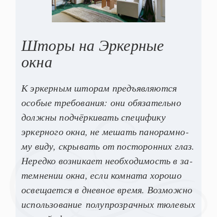
Шторы на Эркерные
окна
К эр­керным што­рам предъ­яв­ля­ют­ся
осо­бые тре­бова­ния: они обязательно
дол­жны под­чёрки­вать спе­цифи­ку
эркерного ок­на, не ме­шать па­норам­но­
му ви­ду, скры­вать от пос­то­рон­них глаз.
Не­ред­ко воз­ни­ка­ет не­об­хо­димость в за­
тем­не­нии окна, ес­ли ком­на­та хо­рошо
ос­ве­ща­ет­ся в днев­ное вре­мя. Воз­можно
ис­поль­зо­вание по­луп­розрач­ных тюлевых